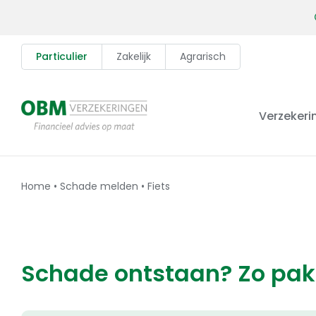
Skip
to
content
Particulier
Zakelijk
Agrarisch
Verzekeri
Home
•
Schade melden
•
Fiets
Schade ontstaan? Zo pak 