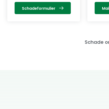
Schadeformulier
Mai
Schade on