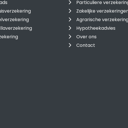
ads
Particuliere verzekeri
isverzekering
Zakelijke verzekeringe
lverzekering
Agrarische verzekerin
llaverzekering
Hypotheekadvies
zekering
Over ons
Contact