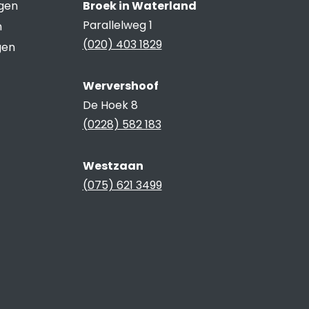
ngen
Broek in Waterland
Parallelweg 1
n
(020) 403 1829
gen
Wervershoof
De Hoek 8
(0228) 582 183
Westzaan
(075) 621 3499