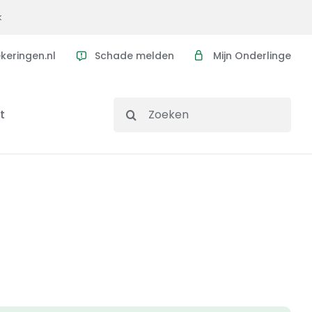
k
eringen.nl
Schade melden
Mijn Onderlinge
Search
t
for: