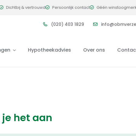
Dichtbij & vertrouwd
Persoonlijk contact
Géén winstoogmer
(020) 403 1829
info@obmverzek
ngen
Hypotheekadvies
Over ons
Contac
je het aan